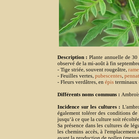
Description :
Plante annuelle de 30 
observé de la mi-août à fin septembre
- Tige striée, souvent rougeâtre,
rame
- Feuilles vertes,
pubescentes
,
pennat
- Fleurs verdâtres, en
épis
terminaux é
Différents noms communs :
Ambrois
Incidence sur les cultures :
L'ambro
également tolérer des conditions de 
jusqu’à ce que la culture soit récolté
Sa présence dans les cultures de lég
les chemins accès, à l'emplacement d
avant la production de pollen (mesur