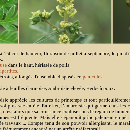
à 150cm de hauteur, floraison de juillet à septembre, le pic d
..
use
dans le haut, hérissée de poils.
ipartites
.
troits, allongés, l'ensemble disposés en
panicules
.
ie à feuilles d'armoise, Ambroisie élevée, Herbe à poux.
isie apprécie les cultures de printemps et tout particulièreme
sol plus sec en été. En effet, l’ambroisie qui germe dans les c
e, c’est alors que sa croissance explose sous le regain de lumièr
umes est fréquente. Mais elle s'épanouit principalement en péri
e travaux ... Compte tenu de son pouvoir allergisant, le maraî
e fréquemment encadré par un arrêté préfectoral).