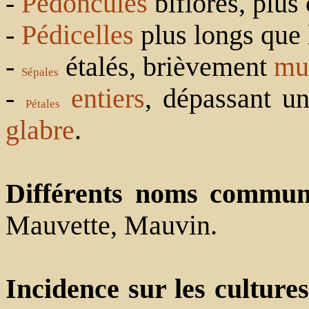
-
Pédoncules
biflores, plus 
-
Pédicelles
plus longs que
-
étalés, brièvement
mu
Sépales
-
entiers
, dépassant un
Pétales
glabre
.
Différents noms commu
Mauvette, Mauvin.
Incidence sur les culture